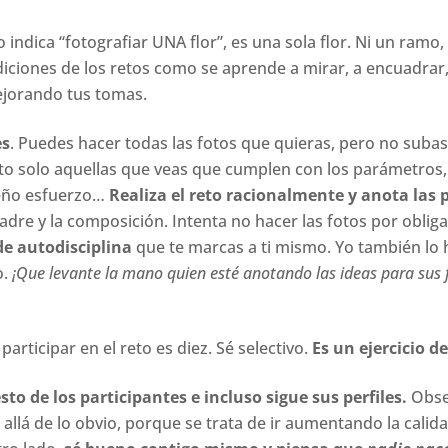
to indica “fotografiar UNA flor”, es una sola flor. Ni un ram
diciones de los retos como se aprende a mirar, a encuadrar
ejorando tus tomas.
es
. Puedes hacer todas las fotos que quieras, pero no subas
eto solo aquellas que veas que cumplen con los parámetros, 
ueño esfuerzo…
Realiza el reto racionalmente y anota las p
uadre y la composición. Intenta no hacer las fotos por obl
 de autodisciplina
que te marcas a ti mismo. Yo también lo
o.
¡Que levante la mano quien esté anotando las ideas para sus 
rticipar en el reto es diez. Sé selectivo.
Es un ejercicio d
sto de los participantes e incluso sigue sus perfiles.
Obser
llá de lo obvio, porque se trata de ir aumentando la calida