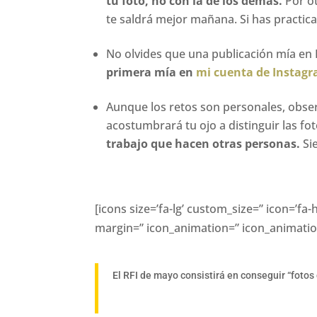
tu foto, no con la de los demás.
Por ot
te saldrá mejor mañana. Si has practic
No olvides que una publicación mía en 
primera mía en
mi cuenta de Instag
Aunque los retos son personales, obse
acostumbrará tu ojo a distinguir las fot
trabajo que hacen otras personas.
Si
[icons size=’fa-lg’ custom_size=” icon=’f
margin=” icon_animation=” icon_animation
El RFI de mayo consistirá en conseguir “fotos