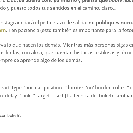
ro lado,
sé bueno contigo mismo y piensa que
nadie nac
ado y puesto todos tus sentidos en el camino, claro…
Instagram dará el pistoletazo de salida:
no publiques nunca
ram
.
Ten paciencia (esto también es importante para la fotog
rva lo que hacen los demás. Mientras más personas sigas 
os lindas, con alma, que cuentan historias, estilosas y técni
empre se aprende algo de los demás.
a-heart’ type=’normal’ position=” border=’no’ border_color=
_delay=” link=” target=’_self’] La técnica del bokeh camb
 con bokeh”.