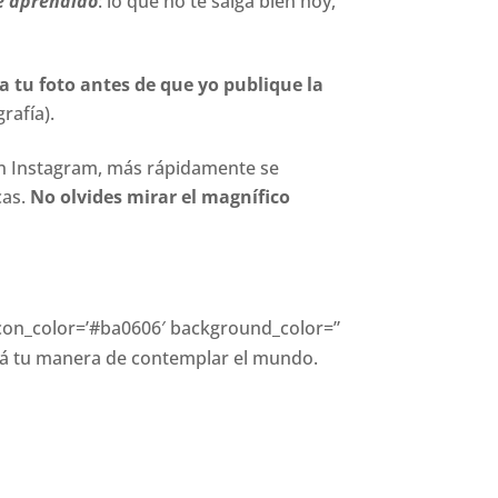
e aprendido
: lo que no te salga bien hoy,
 tu foto antes de que yo publique la
rafía).
en Instagram, más rápidamente se
cas.
No olvides mirar el magnífico
” icon_color=’#ba0606′ background_color=”
iará tu manera de contemplar el mundo.