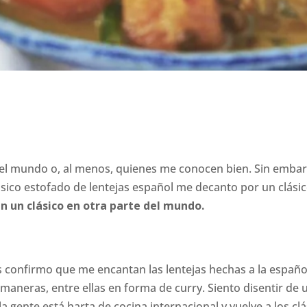
do el mundo o, al menos, quienes me conocen bien. Sin emb
ico estofado de lentejas español me decanto por un clásico 
n un clásico en otra parte del mundo.
s confirmo que me encantan las lentejas hechas a la españo
aneras, entre ellas en forma de curry. Siento disentir de u
a gente está harta de cocina internacional y vuelve a los cl