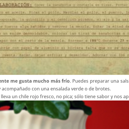
mente me gusta mucho más frío
. Puedes preparar una salsi
 y acompañado con una ensalada verde o de brotes.
eva un chile rojo fresco, no pica; sólo tiene sabor y nos ap