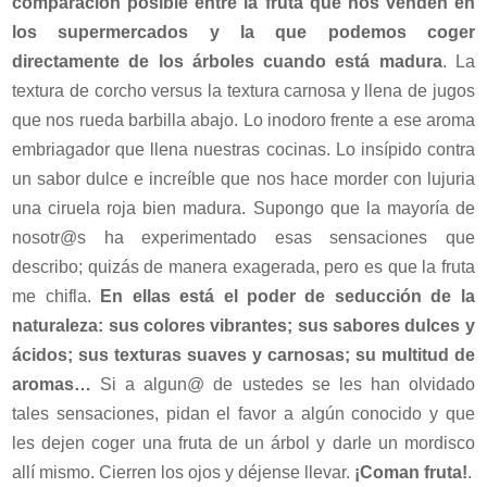
comparación posible entre la fruta que nos venden en
los supermercados y la que podemos coger
directamente de los árboles cuando está madura
. La
textura de corcho versus la textura carnosa y llena de jugos
que nos rueda barbilla abajo. Lo inodoro frente a ese aroma
embriagador que llena nuestras cocinas. Lo insípido contra
un sabor dulce e increíble que nos hace morder con lujuria
una ciruela roja bien madura. Supongo que la mayoría de
nosotr@s ha experimentado esas sensaciones que
describo; quizás de manera exagerada, pero es que la fruta
me chifla.
En ellas está el poder de seducción de la
naturaleza: sus colores vibrantes; sus sabores dulces y
ácidos; sus texturas suaves y carnosas; su multitud de
aromas…
Si a algun@ de ustedes se les han olvidado
tales sensaciones, pidan el favor a algún conocido y que
les dejen coger una fruta de un árbol y darle un mordisco
allí mismo. Cierren los ojos y déjense llevar.
¡Coman fruta!
.