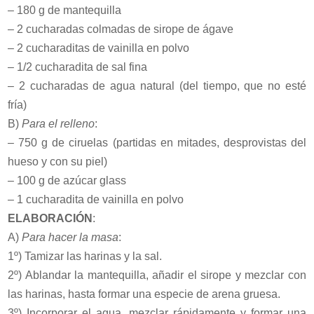
– 180 g de mantequilla
– 2 cucharadas colmadas de sirope de ágave
– 2 cucharaditas de vainilla en polvo
– 1/2 cucharadita de sal fina
– 2 cucharadas de agua natural (del tiempo, que no esté
fría)
B)
Para el relleno
:
– 750 g de ciruelas (partidas en mitades, desprovistas del
hueso y con su piel)
– 100 g de azúcar glass
– 1 cucharadita de vainilla en polvo
ELABORACIÓN
:
A)
Para hacer la masa
:
1º) Tamizar las harinas y la sal.
2º) Ablandar la mantequilla, añadir el sirope y mezclar con
las harinas, hasta formar una especie de arena gruesa.
3º) Incorporar el agua, mezclar rápidamente y formar una