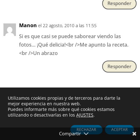
Responder
Manon
el 22 agosto, 2010 a las 11:55
Si es que casi se puede saborear viendo las
fotos… ¡Qué delicia!<br />Me apunto la receta.
<br />Un abrazo
Responder
Enviar un comentario
Utilizamos cookies propias y de terceros para darte la
Tu dirección de correo electrónico no será publicada.
mejor experiencia en nuestra web.
Puedes informarte más sobre qué cookies estamos
Los campos obligatorios están marcados con
*
utilizando o desactivarlas en los
AJUSTES
.
RECHAZAR
ACEPTAR