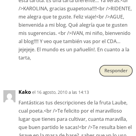
esta tartita. Es una tarta dferente… Ya verás.<br
/>KAROLINA, gracias guapetona!!!!<br />RIDENTE,
me alegra que te guste. Feliz viaje!<br />AGUE,
bienvenida a mi blog. Qué alegría que te gusten
mis sugerencias. <br />IVAN, mi niño, bienvenido
al blog!!!! Y veo que también vas por el CDA…
jejejeje. El mundo es un pañuelín!. En cuanto a la
tarta,
Responder
Kako
el 16 agosto, 2010 a las 14:13
Fantásticas tus descripciones de la fruta Laube,
cual poeta.<br />Te felicito por el maravilloso
lugar que tienes para cultivar, cuanta maravilla,
que buen partido le sacas!<br />Te resulta bien el
ágave en la masa de base?, sabes que yo lo uso