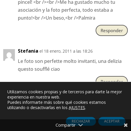
pincel! <br /><br />Me ha gustado mucho tu
asociación y la foto perfecta, todo estaba a
punto!<br />Un beso,<br />Palmira
Responder
Stefania
el 18 enero, 2011 a las 18:26
Le foto son perfette molto invitanti, una delizia
questo soufflé ciao
Responder
Utilizamos cookies propias y de terceros para darte la mejor
experiencia en nuestra web.
Manderley
Puedes informarte más sobre qué cookies estamos
el 18 enero, 2011 a las 18:47
utilizando o desactivarlas en los
AJUSTES
.
Me encanta la combinación! La coliflor me chifla
y así debe estar súper rica.<br /><br />Besos
RECHAZAR
ACEPTAR