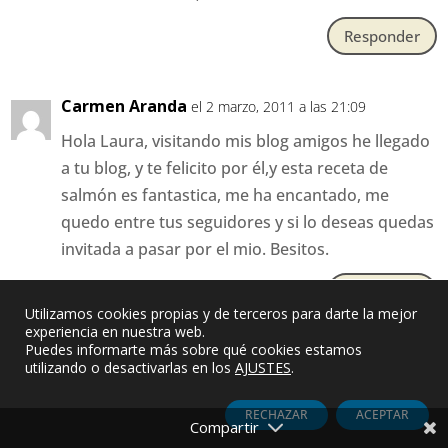
Responder
Carmen Aranda
el 2 marzo, 2011 a las 21:09
Hola Laura, visitando mis blog amigos he llegado
a tu blog, y te felicito por él,y esta receta de
salmón es fantastica, me ha encantado, me
quedo entre tus seguidores y si lo deseas quedas
invitada a pasar por el mio. Besitos.
Responder
Utilizamos cookies propias y de terceros para darte la mejor
experiencia en nuestra web.
Puedes informarte más sobre qué cookies estamos
quesemaquemao
el 3 marzo, 2011 a las 13:25
utilizando o desactivarlas en los
AJUSTES
.
Laura, pedazo de receta, seguro que la pruebo, el
RECHAZAR
ACEPTAR
salmón me encanta y la naranja y el aguacate ni