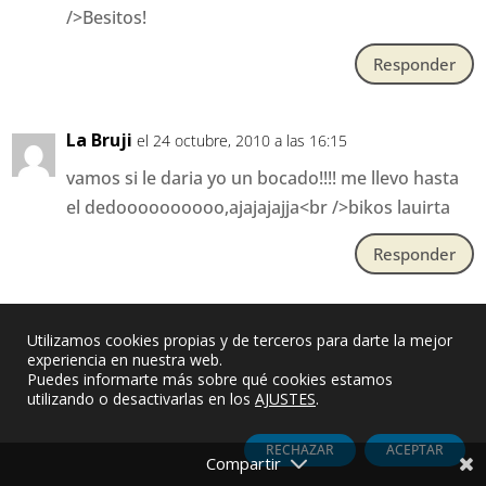
/>Besitos!
Responder
La Bruji
el 24 octubre, 2010 a las 16:15
vamos si le daria yo un bocado!!!! me llevo hasta
el dedoooooooooo,ajajajajja<br />bikos lauirta
Responder
Fimère
el 24 octubre, 2010 a las 17:13
Utilizamos cookies propias y de terceros para darte la mejor
experiencia en nuestra web.
c&#39;est du bon travail, je te pique quelques
Puedes informarte más sobre qué cookies estamos
uns au passage<br />bonne journée
utilizando o desactivarlas en los
AJUSTES
.
Responder
RECHAZAR
ACEPTAR