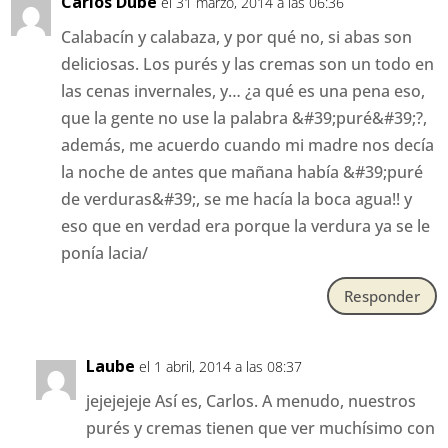
Carlos Dube
el 31 marzo, 2014 a las 06:36
Calabacín y calabaza, y por qué no, si abas son
deliciosas. Los purés y las cremas son un todo en
las cenas invernales, y… ¿a qué es una pena eso,
que la gente no use la palabra &#39;puré&#39;?,
además, me acuerdo cuando mi madre nos decía
la noche de antes que mañana había &#39;puré
de verduras&#39;, se me hacía la boca agua!! y
eso que en verdad era porque la verdura ya se le
ponía lacia/
Responder
Laube
el 1 abril, 2014 a las 08:37
jejejejeje Así es, Carlos. A menudo, nuestros
purés y cremas tienen que ver muchísimo con