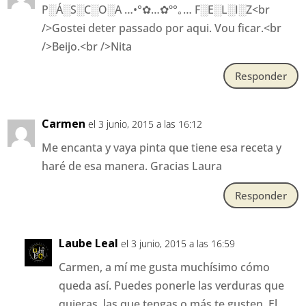
P░Á░S░C░O░A …•°✿…✿º°｡… F░E░L░I░Z<br
/>Gostei deter passado por aqui. Vou ficar.<br
/>Beijo.<br />Nita
Responder
Carmen
el 3 junio, 2015 a las 16:12
Me encanta y vaya pinta que tiene esa receta y
haré de esa manera. Gracias Laura
Responder
Laube Leal
el 3 junio, 2015 a las 16:59
Carmen, a mí me gusta muchísimo cómo
queda así. Puedes ponerle las verduras que
quieras, las que tengas o más te gusten. El