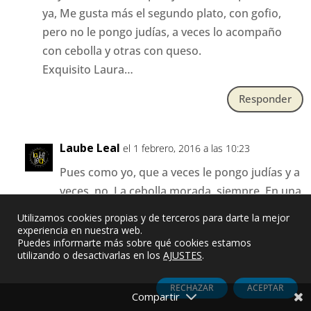
ya, Me gusta más el segundo plato, con gofio,
pero no le pongo judías, a veces lo acompaño
con cebolla y otras con queso.
Exquisito Laura…
Responder
Laube Leal
el 1 febrero, 2016 a las 10:23
Pues como yo, que a veces le pongo judías y a
veces, no. La cebolla morada, siempre. En una
ensalada, al ladito del potaje.
Utilizamos cookies propias y de terceros para darte la mejor
Ñammmmmm
experiencia en nuestra web.
Puedes informarte más sobre qué cookies estamos
utilizando o desactivarlas en los
AJUSTES
.
Responder
RECHAZAR
ACEPTAR
Ana
el 1 febrero, 2016 a las 13:27