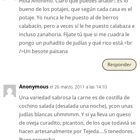
Hola Anónimo. Claro que puedes añadir!. Es lo
bueno de los potajes, que según cada casa es el
potaje. Yo nunca le he puesto al de berros
calabacín, pero a veces sí le he puesto calabaza e
incluso zanahoria. Fíjate tú que si me cuadra le
pongo un puñadito de judías y qué rico está.<br
/>Un besote paisana
Responder
Anonymous
el 26 marzo, 2011 a las 14:10
Una variedad sabrosa la carne es de costilla de
cochino salada (desalada una noche), ycon unas
judías blancas uhmmmm. Y si ya lleva un queso
de oveja curadito, picanton, de los que todaviá se
hacen artesanalmente por Tejeda….5 tenedores.
Buen provecho.