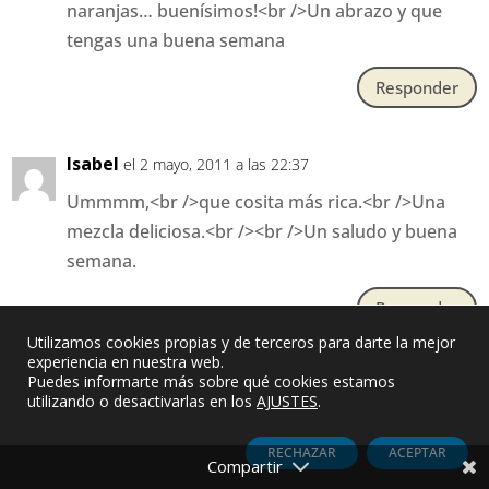
naranjas… buenísimos!<br />Un abrazo y que
tengas una buena semana
Responder
Isabel
el 2 mayo, 2011 a las 22:37
Ummmm,<br />que cosita más rica.<br />Una
mezcla deliciosa.<br /><br />Un saludo y buena
semana.
Responder
Utilizamos cookies propias y de terceros para darte la mejor
experiencia en nuestra web.
Puedes informarte más sobre qué cookies estamos
Maria Dolores
el 2 mayo, 2011 a las 22:59
utilizando o desactivarlas en los
AJUSTES
.
Para mi la radio es fundamental no se acostarme
sin ella y levantarme con Carlos Herrera todos
RECHAZAR
ACEPTAR
los días y pasar la mañana con ellos.<br />Estos