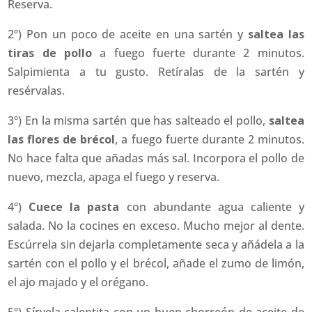
Reserva.
2º) Pon un poco de aceite en una sartén y
saltea las
tiras de pollo
a fuego fuerte durante 2 minutos.
Salpimienta a tu gusto. Retíralas de la sartén y
resérvalas.
3º) En la misma sartén que has salteado el pollo,
saltea
las flores de brécol
, a fuego fuerte durante 2 minutos.
No hace falta que añadas más sal. Incorpora el pollo de
nuevo, mezcla, apaga el fuego y reserva.
4º)
Cuece la pasta
con abundante agua caliente y
salada. No la cocines en exceso. Mucho mejor al dente.
Escúrrela sin dejarla completamente seca y añádela a la
sartén con el pollo y el brécol, añade el zumo de limón,
el ajo majado y el orégano.
5º) Sírvela calentita con un buen chorreón de aceite de