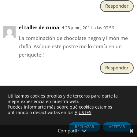
Responder
el taller de cuina
el 23 junio, 2011 a las 09:56
La combinación de chocolate negro y limón me
chifla. Así que este postre me lo comía en un
periquete!!
Responder
Judith
el 23 junio, 2011 a las 10:04
Utilizamos cookies propias y de terceros para darte la
seguro que és el de verdad? jajajajajaja. Me
mejor experiencia en nuestra web.
Puedes informarte más sobre qué cookies estamos
guardo la receta! tiene que estar bueníssimo!
utilizando o desactivarlas en los
AJUSTES
.
besitos
RECHAZAR
ACEPTAR
Responder