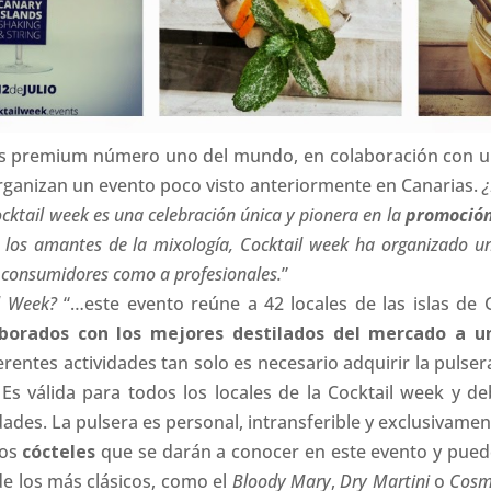
s premium número uno del mundo, en colaboración con una
, organizan un evento poco visto anteriormente en Canarias.
¿
cktail week es una celebración única y pionera en la
promoción 
 a los amantes de la mixología, Cocktail week ha organizado 
 a consumidores como a profesionales.
”
l Week?
“…este evento reúne a 42 locales de las islas de
laborados con los mejores destilados del mercado a un
erentes actividades tan solo es necesario adquirir la pulser
. Es válida para todos los locales de la Cocktail week y d
vidades. La pulsera es personal, intransferible y exclusivam
los
cócteles
que se darán a conocer en este evento y pued
de los más clásicos, como el
Bloody Mary
,
Dry Martini
o
Cosm