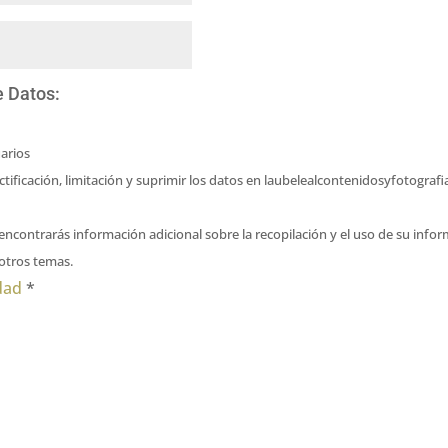
e Datos:
arios
ectificación, limitación y suprimir los datos en laubelealcontenidosyfotogr
encontrarás información adicional sobre la recopilación y el uso de su info
 otros temas.
idad
*