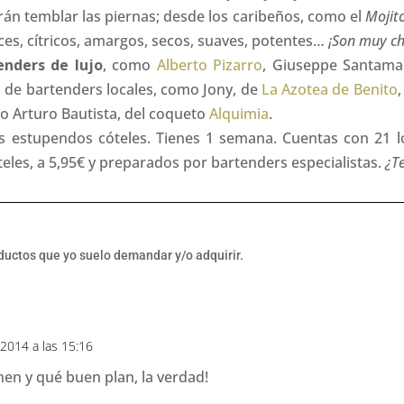
rán temblar las piernas; desde los caribeños, como el
Mojit
es, cítricos, amargos, secos, suaves, potentes…
¡Son muy ch
enders de lujo
, como
Alberto Pizarro
, Giuseppe Santama
a de bartenders locales, como Jony, de
La Azotea de Benito
 o Arturo Bautista, del coqueto
Alquimia
.
s estupendos cóteles. Tienes 1 semana. Cuentas con 21 lo
eles, a 5,95€ y preparados por bartenders especialistas.
¿T
oductos que yo suelo demandar y/o adquirir.
, 2014 a las 15:16
nen y qué buen plan, la verdad!