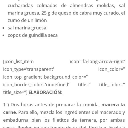
cucharadas colmadas de almendras molidas, sal
marina gruesa, 25 g de queso de cabra muy curado, el
zumo de un limón
sal marina gruesa
copos de guindilla seca
[icon_list_item icon=’fa-long-arrow-right’
icon_type=’transparent’ icon_color=”
icon_top_gradient_background_color=”
icon_border_color=’undefined’ title=” title_color=”
title_size=”]
ELABORACIÓN:
1º) Dos horas antes de preparar la comida,
macera la
carne
. Para ello, mezcla los ingredientes del macerado y
embadurna bien los filetitos de ternera, por ambas
caras. Ponlos en una fuente de cristal, tápala y llévala a