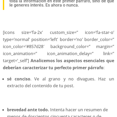
toda la información en este primer párrafo, sino de que
le generes interés. Es ahora o nunca.
[icons size=’fa-2x’ custom_size=” icon=’fa-star-o’
type=’normal’ position=’left’ border=’no’ border_color=”
icon_color=’#857d28′ background_color=” margin=”
icon_animation=” icon_animation_delay=” link=”
target=’_self’]
Analicemos los aspectos esenciales que
deberían caracterizar tu perfecto primer párrafo
:
sé conciso
. Ve al grano y no divagues. Haz un
extracto del contenido de tu post.
brevedad ante todo.
Intenta hacer un resumen de
menos de doscientos cincuenta caracteres o de