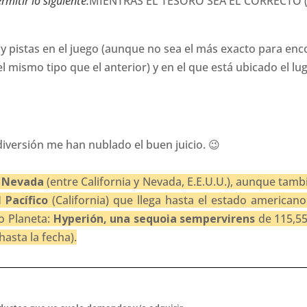
mitir lo siguiente:
MIENTRAS EL TESORO SEA EL CORRECTO (co
oy pistas en el juego (aunque no sea el más exacto para enco
el mismo tipo que el anterior) y en el que está ubicado el l
diversión me han nublado el buen juicio. 😉
a Nevada
(entre California y Nevada, E.E.U.U.), aunque tamb
 Pacífico
(California) que llega hasta el estado americ
ro Planeta:
Hyperión, una sequoia sempervirens
de 115,55 
asta la fecha).