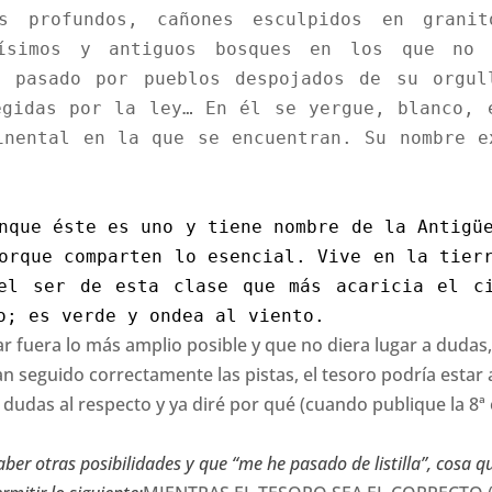
es profundos, cañones esculpidos en grani
ísimos y antiguos bosques en los que no 
l pasado por pueblos despojados de su orgul
egidas por la ley… En él se yergue, blanco, 
inental en la que se encuentran. Su nombre e
nque éste es uno y tiene nombre de la Antigü
orque comparten lo esencial. Vive en la tier
el ser de esta clase que más acaricia el ci
co; es verde y ondea al viento.
ar fuera lo más amplio posible y que no diera lugar a dudas
seguido correctamente las pistas, el tesoro podría estar a
udas al respecto y ya diré por qué (cuando publique la 8ª 
ber otras posibilidades y que “me he pasado de listilla”, cos