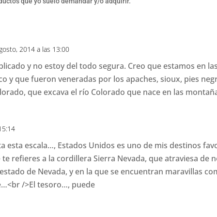
oductos que yo suelo demandar y/o adquirir.
agosto, 2014 a las 13:00
plicado y no estoy del todo segura. Creo que estamos en 
o y que fueron veneradas por los apaches, sioux, pies negr
lorado, que excava el río Colorado que nace en las montañ
 15:14
a esta escala…, Estados Unidos es uno de mis destinos favor
te refieres a la cordillera Sierra Nevada, que atraviesa de n
l estado de Nevada, y en la que se encuentran maravillas co
e…<br />El tesoro…, puede