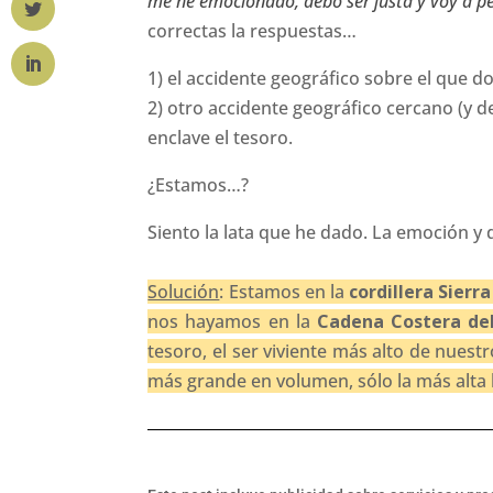
me he emocionado, debo ser justa y voy a per
correctas la respuestas…
1) el accidente geográfico sobre el que d
2) otro accidente geográfico cercano (y d
enclave el tesoro.
¿Estamos…?
Siento la lata que he dado. La emoción y 
Solución
: Estamos en la
cordillera Sierr
nos hayamos en la
Cadena Costera del
tesoro, el ser viviente más alto de nuest
más grande en volumen, sólo la más alta h