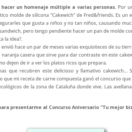
 hacer un homenaje múltiple a varias personas
. Por u
ástico molde de silicona “Cakewich” de Fred&friends. Es un
gurarles que gusta a niños y no tan niños, causando mucho
sandwich, pero tengo pendiente hacer un pan de molde con 
ta la idea?.
 envió hace un par de meses varias exquisiteces de su tierr
naranja casera que sirve para dar contraste en este cakew
 no dejen de ir a ver los platos ricos que prepara.
anas que recubren este delicioso y llamativo cakewich…
do que mi receta de carne compuesta ganó el concurso que
lógicos de la zona de Cataluña donde vive. Las avellana
para presentarme al Concurso Aniversario “Tu mejor bi