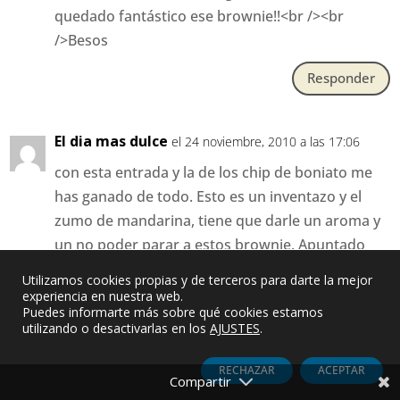
quedado fantástico ese brownie!!<br /><br
/>Besos
Responder
El dia mas dulce
el 24 noviembre, 2010 a las 17:06
con esta entrada y la de los chip de boniato me
has ganado de todo. Esto es un inventazo y el
zumo de mandarina, tiene que darle un aroma y
un no poder parar a estos brownie. Apuntado
queda.<br /><br />Un besazo
Utilizamos cookies propias y de terceros para darte la mejor
experiencia en nuestra web.
Responder
Puedes informarte más sobre qué cookies estamos
utilizando o desactivarlas en los
AJUSTES
.
Pilar
el 24 noviembre, 2010 a las 17:16
RECHAZAR
ACEPTAR