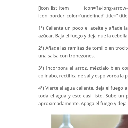
[icon_list_item icon=’fa-long-arr
icon_border_color=’undefined’ title=” title
1º) Calienta un poco el aceite y añade 
azúcar. Baja el fuego y deja que la ceboll
2º) Añade las ramitas de tomillo en troc
una salsa con tropezones.
3º) Incorpora el arroz, mézclalo bien c
colinabo, rectifica de sal y espolvorea la 
4º) Vierte el agua caliente, deja el fueg
toda el agua y esté casi listo. Sube un
aproximadamente. Apaga el fuego y deja r