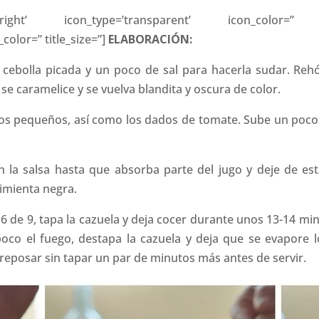
ow-right’ icon_type=’transparent’ icon_color=” ic
_color=” title_size=”]
ELABORACIÓN:
la cebolla picada y un poco de sal para hacerla sudar. Reh
a se caramelice y se vuelva blandita y oscura de color.
itos pequeños, así como los dados de tomate. Sube un poco
on la salsa hasta que absorba parte del jugo y deje de es
pimienta negra.
o a 6 de 9, tapa la cazuela y deja cocer durante unos 13-14 m
 poco el fuego, destapa la cazuela y deja que se evapor
eposar sin tapar un par de minutos más antes de servir.