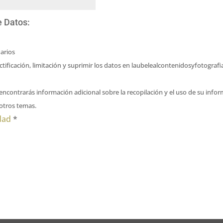
e Datos:
arios
ectificación, limitación y suprimir los datos en laubelealcontenidosyfotogr
encontrarás información adicional sobre la recopilación y el uso de su info
 otros temas.
idad
*