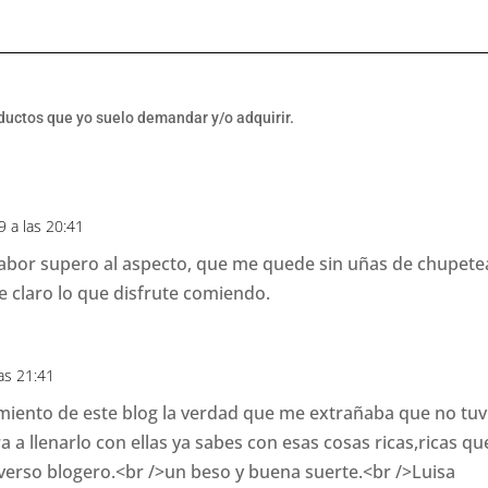
oductos que yo suelo demandar y/o adquirir.
9 a las 20:41
sabor supero al aspecto, que me quede sin uñas de chupet
 claro lo que disfrute comiendo.
las 21:41
miento de este blog la verdad que me extrañaba que no tuv
a a llenarlo con ellas ya sabes con esas cosas ricas,ricas qu
verso blogero.<br />un beso y buena suerte.<br />Luisa