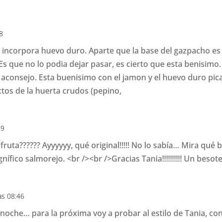
58
ncorpora huevo duro. Aparte que la base del gazpacho es el 
a Es que no lo podia dejar pasar, es cierto que esta benisim
 aconsejo. Esta buenisimo con el jamon y el huevo duro pi
tos de la huerta crudos (pepino,
59
ruta?????? Ayyyyyy, qué original!!!!! No lo sabía… Mira qué b
ífico salmorejo. <br /><br />Gracias Tania!!!!!!!!!! Un besot
as 08:46
che… para la próxima voy a probar al estilo de Tania, con