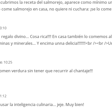
cubrimos la receta del salmorejo, aparece como mínimo u
come salmorejo en casa, no quiere ni cuchara: ¡se lo com
10:10
n regalo divino… Cosa rica!!!! En casa también lo comemos 
inas y minerales… Y encima unna delicia!!!!!!!!<br /><br /
as 10:25
¡Comen verdura sin tener que recurrir al chantaje!!!
11:12
 usar la inteligencia culinaria… jeje. Muy bien!