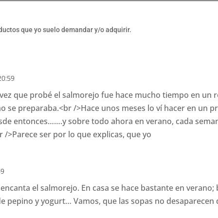
oductos que yo suelo demandar y/o adquirir.
 20:59
 vez que probé el salmorejo fue hace mucho tiempo en un r
mo se preparaba.<br />Hace unos meses lo ví hacer en un p
esde entonces…….y sobre todo ahora en verano, cada seman
/>Parece ser por lo que explicas, que yo
49
 encanta el salmorejo. En casa se hace bastante en verano
de pepino y yogurt… Vamos, que las sopas no desaparecen 