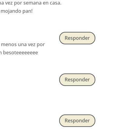
na vez por semana en casa.
e mojando pan!
Responder
al menos una vez por
>Un besoteeeeeeee
Responder
Responder