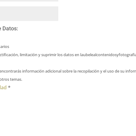
e Datos:
arios
ectificación, limitación y suprimir los datos en laubelealcontenidosyfotogr
encontrarás información adicional sobre la recopilación y el uso de su info
 otros temas.
idad
*