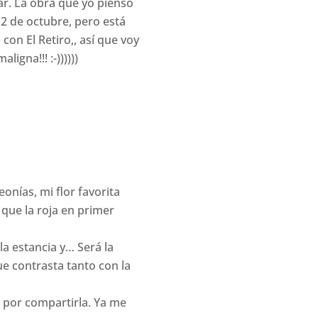
ar. La obra que yo pienso
2 de octubre, pero está
on El Retiro,, así que voy
igna!!! :-))))))
onías, mi flor favorita
 que la roja en primer
la estancia y… Será la
ue contrasta tanto con la
a por compartirla. Ya me