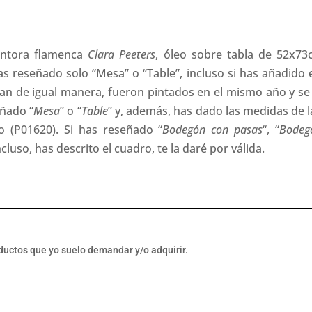
pintora flamenca
Clara Peeters
, óleo sobre tabla de 52x73
has reseñado solo “Mesa” o “Table”, incluso si has añadido
an de igual manera, fueron pintados en el mismo año y s
eñado “
Mesa
” o “
Table
” y, además, has dado las medidas de la
o (P01620). Si has reseñado “
Bodegón con pasas
“, “
Bodeg
incluso, has descrito el cuadro, te la daré por válida.
oductos que yo suelo demandar y/o adquirir.