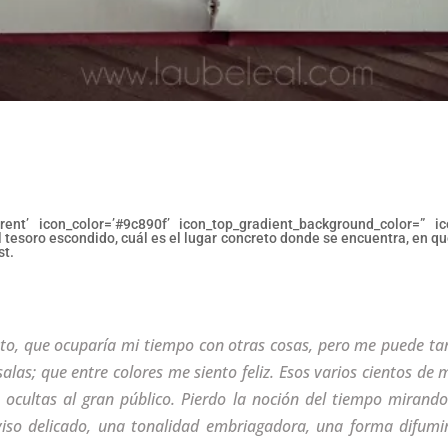
arent’ icon_color=’#9c890f’ icon_top_gradient_background_color=” ico
el tesoro escondido, cuál es el lugar concreto donde se encuentra, en q
st.
nto, que ocuparía mi tiempo con otras cosas, pero me puede tan
as; que entre colores me siento feliz. Esos varios cientos de m
 ocultas al gran público. Pierdo la noción del tiempo mirando
iso delicado, una tonalidad embriagadora, una forma difum