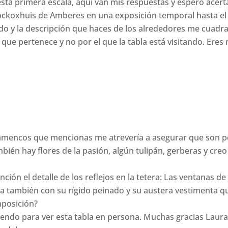
sta primera escala, aquí van mis respuestas y espero acert
ockoxhuis de Amberes en una exposición temporal hasta el 
o y la descripción que haces de los alrededores me cuadra c
que pertenece y no por el que la tabla está visitando. Eres mal
flamencos que mencionas me atrevería a asegurar que son pe
ién hay flores de la pasión, algún tulipán, gerberas y creo
ión el detalle de los reflejos en la tetera: Las ventanas de 
eja también con su rígido peinado y su austera vestimenta q
mposición?
riendo para ver esta tabla en persona. Muchas gracias Laur