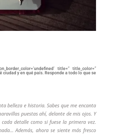
n_border_color=’undefined’ title=” title_color=”
ué ciudad y en qué país. Responde a todo lo que se
ta belleza e historia. Sabes que me encanta
aravillas puestas ahí, delante de mis ojos. Y
 cada detalle como si fuese la primera vez.
inada… Además, ahora se siente más fresco