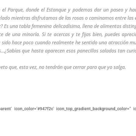
en el Parque, donde el Estanque y podemos dar un paseo y ha
helado mientras disfrutamos de las rosas o caminamos entre las 
 Es una tabla femenina delicadísima, llena de alimentos distingu
e de una minoría. Si te acercas y te fijas bien, puedes apreci
ha sido hace poco cuando realmente he sentido una atracción muy
as…¿Sabías que hasta aparecen esos panecillos salados tan curi
to que, esta vez, no tendrán que cerrar para que yo salga.
sparent’ icon_color=’#947f2c’ icon_top_gradient_background_color=” ic