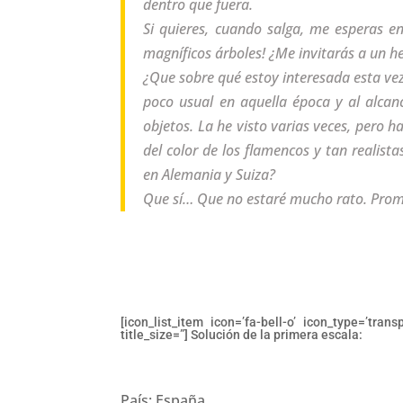
dentro que fuera.
Si quieres, cuando salga, me esperas 
magníficos árboles! ¿Me invitarás a un 
¿Que sobre qué estoy interesada esta vez?
poco usual en aquella época y al alcanc
objetos. La he visto varias veces, pero 
del color de los flamencos y tan realist
en Alemania y Suiza?
Que sí… Que no estaré mucho rato. Prome
[icon_list_item icon=’fa-bell-o’ icon_type=’tran
title_size=”] Solución de la primera escala:
País: España