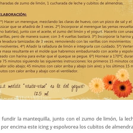
fundir la mantequilla, junto con el zumo de limón, la lech
e por encima este icing y espolvorea los cubitos de almendra.