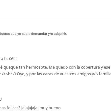
oductos que yo suelo demandar y/o adquirir.
 a las 06:11
ué queque tan hermosote. Me quedo con la cobertura y es
br />Oye, y por las caras de vuestros amigos y/o familia
33
as felices? jajajajajaj muy bueno