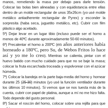
manos, remetiendo la masa por debajo para darle tensión.
Colocar las bolas bien alineadas y con equidistancia entre ellas
dentro de un molde rectangular de unos 35x26cm (yo usé molde
metálico antiadherente rectangular de Pyrex) y esconder la
sorpresita (haba seca, juguetito metálico, etc). Cubrir con film
plástico algo aceitado.
5º) Dejar levar en un lugar tibio (incluso puede ser el horno a
menos de 40ºC durante aproximadamente 50-60 minutos).
en años anteriores había
6º) Precalentar el horno a 200ºC (
horneado a 180ºC, pero Su, de Webos Fritos lo hace
así y yo me lo creo
). Mientras se calienta, pintar con el
huevo batido con mucho cuidado para que no se baje la masa;
colocar la fruta escarchada troceada y espolvorear con el azúcar
húmeda.
7º) Colocar la bandeja en la parte baja-media del horno y hornear
durante 25 (
25-30
) minutos (yo usé la función ventilador durante
los últimos 10 minutos). Si vemos que se nos tuesta más de la
cuenta, cubrir con papel de platina, aunque a mí no me hizo falta.
Todo depende del gusto personal.
8º) Sacar el roscón del horno, colocar sobre una rejilla para que