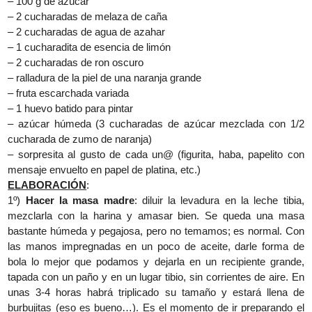
– 100 g de azúcar
– 2 cucharadas de melaza de caña
– 2 cucharadas de agua de azahar
– 1 cucharadita de esencia de limón
– 2 cucharadas de ron oscuro
– ralladura de la piel de una naranja grande
– fruta escarchada variada
– 1 huevo batido para pintar
– azúcar húmeda (3 cucharadas de azúcar mezclada con 1/2
cucharada de zumo de naranja)
– sorpresita al gusto de cada un@ (figurita, haba, papelito con
mensaje envuelto en papel de platina, etc.)
ELABORACIÓN
:
1º)
Hacer la masa madre
: diluir la levadura en la leche tibia,
mezclarla con la harina y amasar bien. Se queda una masa
bastante húmeda y pegajosa, pero no temamos; es normal. Con
las manos impregnadas en un poco de aceite, darle forma de
bola lo mejor que podamos y dejarla en un recipiente grande,
tapada con un paño y en un lugar tibio, sin corrientes de aire. En
unas 3-4 horas habrá triplicado su tamaño y estará llena de
burbujitas (eso es bueno…). Es el momento de ir preparando el