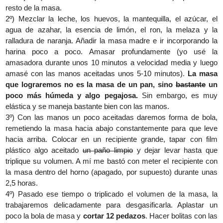
resto de la masa.
2º) Mezclar la leche, los huevos, la mantequilla, el azúcar, el
agua de azahar, la esencia de limón, el ron, la melaza y la
ralladura de naranja. Añadir la masa madre e ir incorporando la
harina poco a poco. Amasar profundamente (yo usé la
amasadora durante unos 10 minutos a velocidad media y luego
amasé con las manos aceitadas unos 5-10 minutos).
La masa
que lograremos no es la masa de un pan, sino
bastante
un
poco más húmeda y algo pegajosa.
Sin embargo, es muy
elástica y se maneja bastante bien con las manos.
3º) Con las manos un poco aceitadas daremos forma de bola,
remetiendo la masa hacia abajo constantemente para que leve
hacia arriba. Colocar en un recipiente grande, tapar con film
plástico algo aceitado
un paño limpio
y dejar levar hasta que
triplique su volumen. A mí me bastó con meter el recipiente con
la masa dentro del horno (apagado, por supuesto) durante unas
2,5 horas.
4º) Pasado ese tiempo o triplicado el volumen de la masa, la
trabajaremos delicadamente para desgasificarla. Aplastar un
poco la bola de masa y
cortar 12 pedazos
. Hacer bolitas con las