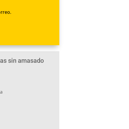
orreo.
das sin amasado
ra