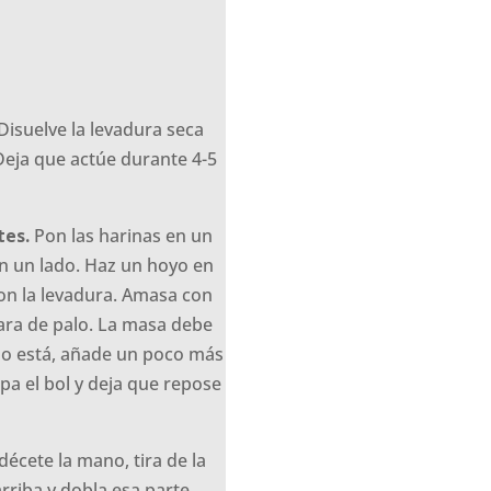
 Disuelve la levadura seca
 Deja que actúe durante 4-5
tes.
Pon las harinas en un
en un lado. Haz un hoyo en
 con la levadura. Amasa con
ra de palo. La masa debe
 lo está, añade un poco más
pa el bol y deja que repose
cete la mano, tira de la
rriba y dobla esa parte