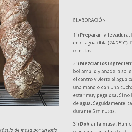
ELABORACIÓN
1º)
Preparar la levadura
.
en el agua tibia (24-25ºC).
minutos.
2º)
Mezclar los ingredien
bol amplio y añade la sal 
el centro y vierte el agua
una mano o con una cucha
estar muy pegajosa. Si no
de agua. Seguidamente, ta
durante 5 minutos.
3º)
Doblar la masa.
Humedé
tágulo de masa por un lado
masa por un lado y hacia a