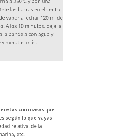
orno a 250ºC y pon una
Mete las barras en el centro
de vapor al echar 120 ml de
o. A los 10 minutos, baja la
a la bandeja con agua y
25 minutos más.
recetas con masas que
es según lo que vayas
ad relativa, de la
arina, etc.