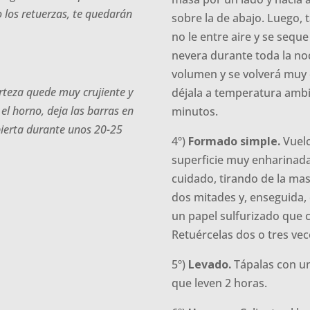
 los retuerzas, te quedarán
sobre la de abajo. Luego, 
no le entre aire y se seque
nevera durante toda la no
volumen y se volverá muy e
corteza quede muy crujiente y
déjala a temperatura ambi
l horno, deja las barras en
minutos.
abierta durante unos 20-25
4º)
Formado simple.
Vuelc
superficie muy enharinad
cuidado, tirando de la mas
dos mitades y, enseguida,
un papel sulfurizado que 
Retuércelas dos o tres vec
5º)
Levado.
Tápalas con un
que leven 2 horas.